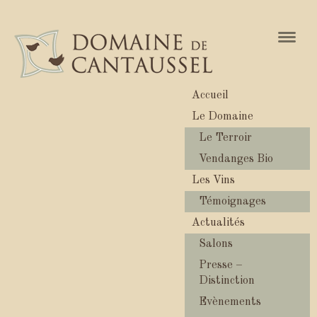
Naviga
Accueil
Le Domaine
Le Terroir
Vendanges Bio
Les Vins
Témoignages
Actualités
Salons
Presse –
Distinction
Evènements