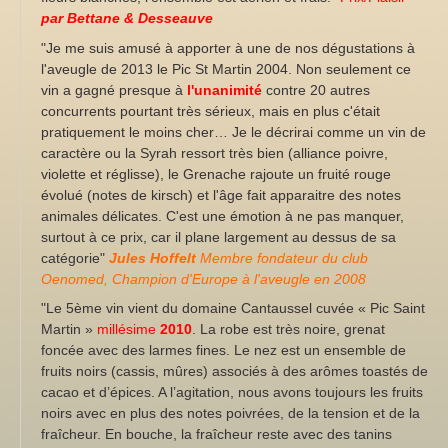
par Bettane & Desseauve
"Je me suis amusé à apporter à une de nos dégustations à
l'aveugle de 2013 le Pic St Martin 2004. Non seulement ce
vin a gagné presque à
l'unanimité
contre 20 autres
concurrents pourtant très sérieux, mais en plus c'était
pratiquement le moins cher…
Je le décrirai comme un vin de
caractère ou la Syrah ressort très bien (alliance poivre,
violette et réglisse), le Grenache rajoute un fruité rouge
évolué (notes de kirsch) et l'âge fait apparaitre des notes
animales délicates.
C'est une émotion à ne pas manquer,
surtout à ce prix, car il plane largement au dessus de sa
catégorie"
Jules Hoffelt
Membre fondateur du club
Oenomed, Champion d'Europe à l'aveugle en 2008
"Le 5ème vin vient du domaine Cantaussel cuvée « Pic Saint
Martin »
millésime
2010
. La robe est très noire, grenat
foncée avec des larmes fines. Le nez est un ensemble de
fruits noirs (cassis, mûres) associés à des arômes toastés de
cacao et d’épices. A l’agitation, nous avons toujours les fruits
noirs avec en plus des notes poivrées, de la tension et de la
fraîcheur. En bouche, la fraîcheur reste avec des tanins