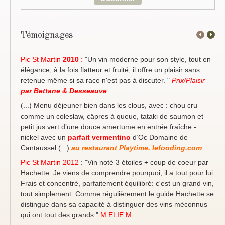
Témoignages
←
Next
Previous
→
Pic St Martin
2010
:
"Un vin moderne pour son style, tout en
élégance, à la fois flatteur et fruité, il offre un plaisir sans
retenue même si sa race n'est pas à discuter. "
Prix/Plaisir
par Bettane & Desseauve
(...) Menu déjeuner bien dans les clous, avec : chou cru
comme un coleslaw, câpres à queue, tataki de saumon et
petit jus vert d’une douce amertume en entrée fraîche -
nickel avec un
parfait
vermentino
d’Oc Domaine de
Cantaussel (...)
au restaurant Playtime, lefooding.com
Pic St Martin 2012
: "Vin noté 3 étoiles + coup de coeur par
Hachette. Je viens de comprendre pourquoi, il a tout pour lui.
Frais et concentré, parfaitement équilibré: c'est un grand vin,
tout simplement. Comme régulièrement le guide Hachette se
distingue dans sa capacité à distinguer des vins méconnus
qui ont tout des grands."
M.ELIE M.