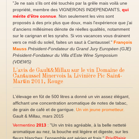
"Je ne sais s'ils ont été touchés par la grêle mais voilà une
propriété, membre des VIGNERONS INDEPENDANTS,
qui
mérite d'être connue
. Non seulement les vins sont
proposés à des prix plus que doux, mais l'expérience que j'ai
d'anciens millésimes dénote de réelles qualités, notamment
sur le carignan et les syrahs. Si vos vacances vous drainent
vers ce midi du soleil, faites un saut à Cantaussel."
François
Mauss
Président-Fondateur du Grand Jury Européen (GJE)
Président-Fondateur du Villa d'Este Wine Symposium
(VDEWS)
L'avis de Gault&Millau sur le vin Domaine de
Cantaussel Minervois la Livinière Pic Saint-
Martin 2011, Rouge
L'élevage en fût de 500 litres a donné un vin assez élégant,
affichant une concentration aromatique de notes de tabac,
de grain de café et de garrigue.
Un vin jeune prometteur.
Gault & Millau, mars 2015
Vermentino
2013
: "Un vin très agréable, à la belle netteté
aromatique au nez, la bouche est légère et digeste, sur les
fleurs blanches, l'ensemble est aérien et frais."
Prix/Plaisir