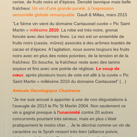
cerise, de fruits noirs et d'épices. Densité tannique mais belle
fraîcheur.
Un vin d'une grande pureté, à l'expression
sensorielle globale remarquable.
Gault & Millau, mars 2015
"Le 5ème vin vient du domaine Cantaussel cuvée « Pic Saint
Martin »
millésime
2010
. La robe est très noire, grenat
foncée avec des larmes fines. Le nez est un ensemble de
fruits noirs (cassis, mûres) associés à des arômes toastés de
cacao et d’épices. A l’agitation, nous avons toujours les fruits
noirs avec en plus des notes poivrées, de la tension et de la
fraîcheur. En bouche, la fraîcheur reste avec des tanins
soyeux et fins avec une pointe de réglisse.
Le coup de
cœur
, après plusieurs tours de vote est allé à la cuvée « Pic
Saint Martin » millésime 2010 du domaine Cantaussel" (...)
Amicale Oenologique Chartraine
"Je me suis amusé à apporter à une de nos dégustations à
l'aveugle de 2013 le Pic St Martin 2004. Non seulement ce
vin a gagné presque à
l'unanimité
contre 20 autres
concurrents pourtant très sérieux, mais en plus c'était
pratiquement le moins cher…
Je le décrirai comme un vin de
caractère ou la Syrah ressort très bien (alliance poivre,