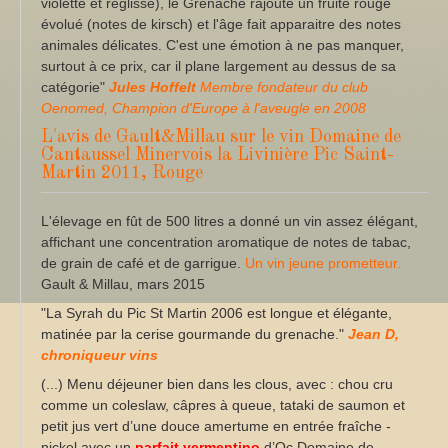
violette et réglisse), le Grenache rajoute un fruité rouge
évolué (notes de kirsch) et l'âge fait apparaitre des notes
animales délicates.
C'est une émotion à ne pas manquer,
surtout à ce prix, car il plane largement au dessus de sa
catégorie"
Jules Hoffelt
Membre fondateur du club
Oenomed, Champion d'Europe à l'aveugle en 2008
L'avis de Gault&Millau sur le vin Domaine de
Cantaussel Minervois la Livinière Pic Saint-
Martin 2011, Rouge
L'élevage en fût de 500 litres a donné un vin assez élégant,
affichant une concentration aromatique de notes de tabac,
de grain de café et de garrigue.
Un vin jeune prometteur.
Gault & Millau, mars 2015
"La Syrah du Pic St Martin 2006 est longue et élégante,
matinée par la cerise gourmande du grenache."
Jean D,
chroniqueur vins
(...) Menu déjeuner bien dans les clous, avec : chou cru
comme un coleslaw, câpres à queue, tataki de saumon et
petit jus vert d’une douce amertume en entrée fraîche -
nickel avec un
parfait
vermentino
d’Oc Domaine de