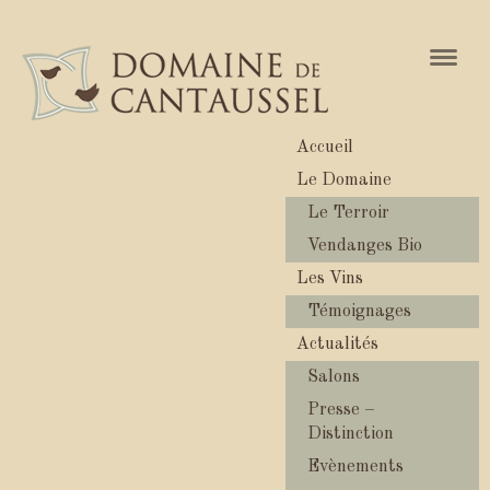
Naviga
Accueil
Le Domaine
Le Terroir
Vendanges Bio
Les Vins
Témoignages
Actualités
Salons
Presse –
Distinction
Evènements