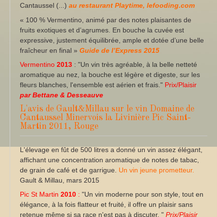
Cantaussel (...)
au restaurant Playtime, lefooding.com
« 100 % Vermentino, animé par des notes plaisantes de
fruits exotiques et d’agrumes. En bouche la cuvée est
expressive, justement équilibrée, ample et dotée d’une belle
fraîcheur en final »
Guide de l’Express 2015
Vermentino
2013
: "Un vin très agréable, à la belle netteté
aromatique au nez, la bouche est légère et digeste, sur les
fleurs blanches, l'ensemble est aérien et frais."
Prix/Plaisir
par Bettane & Desseauve
L'avis de Gault&Millau sur le vin Domaine de
Cantaussel Minervois la Livinière Pic Saint-
Martin 2011, Rouge
L'élevage en fût de 500 litres a donné un vin assez élégant,
affichant une concentration aromatique de notes de tabac,
de grain de café et de garrigue.
Un vin jeune prometteur.
Gault & Millau, mars 2015
Pic St Martin
2010
:
"Un vin moderne pour son style, tout en
élégance, à la fois flatteur et fruité, il offre un plaisir sans
retenue même si sa race n'est pas à discuter. "
Prix/Plaisir