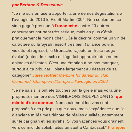
par Bettane & Desseauve
"Je me suis amusé à apporter à une de nos dégustations à
l'aveugle de 2013 le Pic St Martin 2004. Non seulement ce
vin a gagné presque à
l'unanimité
contre 20 autres
concurrents pourtant très sérieux, mais en plus c'était
pratiquement le moins cher…
Je le décrirai comme un vin de
caractère ou la Syrah ressort très bien (alliance poivre,
violette et réglisse), le Grenache rajoute un fruité rouge
évolué (notes de kirsch) et l'âge fait apparaitre des notes
animales délicates.
C'est une émotion à ne pas manquer,
surtout à ce prix, car il plane largement au dessus de sa
catégorie"
Jules Hoffelt
Membre fondateur du club
Oenomed, Champion d'Europe à l'aveugle en 2008
"Je ne sais s'ils ont été touchés par la grêle mais voilà une
propriété, membre des VIGNERONS INDEPENDANTS,
qui
mérite d'être connue
. Non seulement les vins sont
proposés à des prix plus que doux, mais l'expérience que j'ai
d'anciens millésimes dénote de réelles qualités, notamment
sur le carignan et les syrahs. Si vos vacances vous drainent
vers ce midi du soleil, faites un saut à Cantaussel."
François