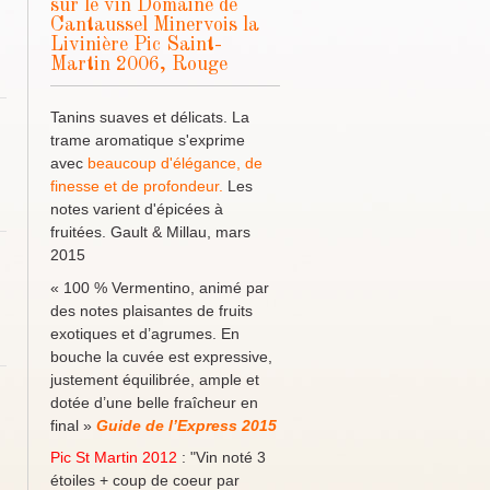
sur le vin Domaine de
Cantaussel Minervois la
Livinière Pic Saint-
Martin 2006, Rouge
Tanins suaves et délicats. La
trame aromatique s'exprime
avec
beaucoup d'élégance, de
finesse et de profondeur.
Les
notes varient d'épicées à
fruitées. Gault & Millau, mars
2015
« 100 % Vermentino, animé par
des notes plaisantes de fruits
exotiques et d’agrumes. En
bouche la cuvée est expressive,
justement équilibrée, ample et
dotée d’une belle fraîcheur en
final »
Guide de l’Express 2015
Pic St Martin 2012
: "Vin noté 3
étoiles + coup de coeur par