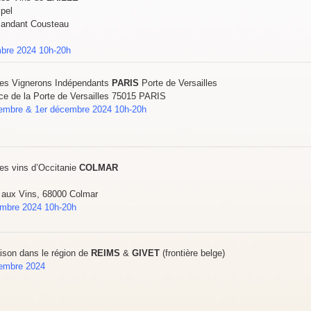
ipel
andant Cousteau
bre 2024 10h-20h
es Vignerons Indépendants
PARIS
Porte de Versailles
ace de la Porte de Versailles 75015 PARIS
vembre &
1er décembre 2024 10h-20h
es vins d’Occitanie
COLMAR
e aux Vins, 68000 Colmar
embre 2024 10h-20h
ison dans le région de
REIMS
&
GIVET
(frontière belge)
cembre 2024