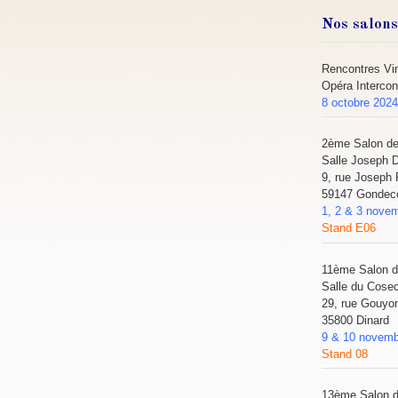
Nos salon
Rencontres Vin
Opéra Intercon
8 octobre 202
2ème Salon d
Salle Joseph
9, rue Joseph 
59147 Gondec
1, 2 & 3 nove
Stand E06
11ème Salon 
Salle du Cose
29, rue Gouyo
35800 Dinard
9 & 10 novemb
Stand 08
13ème Salon 