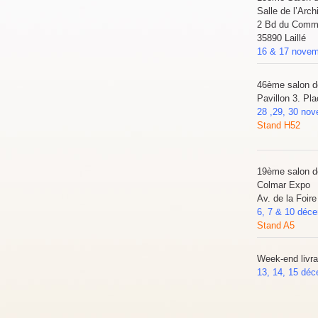
Salle de l’Arch
2 Bd du Comm
35890 Laillé
16 & 17 novem
46ème salon d
Pavillon 3. Pl
28 ,29, 30 no
Stand H52
19ème salon d
Colmar Expo
Av. de la Foir
6, 7 & 10 déc
Stand A5
Week-end livra
13, 14, 15 dé