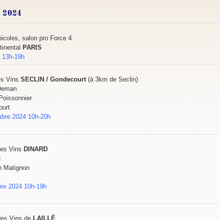
s 2024
icoles, salon pro Force 4
tinental
PARIS
4 13h-19h
es Vins
SECLIN / Gondecourt
(à 3km de Seclin)
 Deman
Poissonnier
ourt
mbre 2024 10h-20h
de
s Vin
s
DINARD
c
n Matignon
re 2024 10h-19h
des Vins de
LAILLÉ