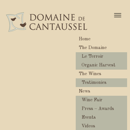
Naviga
Home
The Domaine
Le Terroir
Organic Harvest
The Wines
Testimonies
News
Wine Fair
Press – Awards
Events
Videos