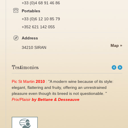
+33 (0)4 68 91 46 86
Portables
+33 (0)6 12 10 85 79
+352 621 142 055
Address
Map »
34210 SIRAN
Testimonies
←
Next
Previous
→
Pic St Martin
2010
:
"A modern wine because of its style:
elegant, flattering and fruity, offering an unrestrained
pleasure even though its breed is not questionable. "
Prix/Plaisir
by Bettane & Desseauve