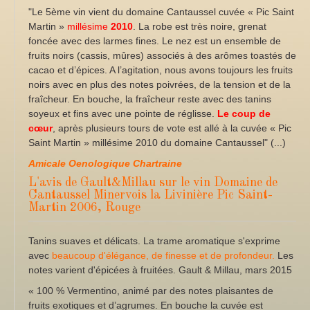
"Le 5ème vin vient du domaine Cantaussel cuvée « Pic Saint
Martin »
millésime
2010
. La robe est très noire, grenat
foncée avec des larmes fines. Le nez est un ensemble de
fruits noirs (cassis, mûres) associés à des arômes toastés de
cacao et d’épices. A l’agitation, nous avons toujours les fruits
noirs avec en plus des notes poivrées, de la tension et de la
fraîcheur. En bouche, la fraîcheur reste avec des tanins
soyeux et fins avec une pointe de réglisse.
Le coup de
cœur
, après plusieurs tours de vote est allé à la cuvée « Pic
Saint Martin » millésime 2010 du domaine Cantaussel" (...)
Amicale Oenologique Chartraine
L'avis de Gault&Millau sur le vin Domaine de
Cantaussel Minervois la Livinière Pic Saint-
Martin 2006, Rouge
Tanins suaves et délicats. La trame aromatique s'exprime
avec
beaucoup d'élégance, de finesse et de profondeur.
Les
notes varient d'épicées à fruitées. Gault & Millau, mars 2015
« 100 % Vermentino, animé par des notes plaisantes de
fruits exotiques et d’agrumes. En bouche la cuvée est