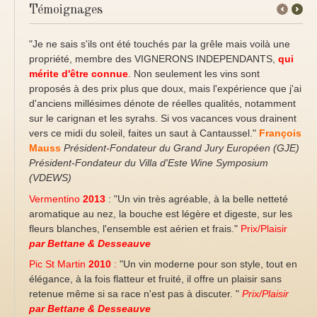
Témoignages
←
Next
Previous
→
"Je ne sais s'ils ont été touchés par la grêle mais voilà une
propriété, membre des VIGNERONS INDEPENDANTS,
qui
mérite d'être connue
. Non seulement les vins sont
proposés à des prix plus que doux, mais l'expérience que j'ai
d'anciens millésimes dénote de réelles qualités, notamment
sur le carignan et les syrahs. Si vos vacances vous drainent
vers ce midi du soleil, faites un saut à Cantaussel."
François
Mauss
Président-Fondateur du Grand Jury Européen (GJE)
Président-Fondateur du Villa d'Este Wine Symposium
(VDEWS)
Vermentino
2013
: "Un vin très agréable, à la belle netteté
aromatique au nez, la bouche est légère et digeste, sur les
fleurs blanches, l'ensemble est aérien et frais."
Prix/Plaisir
par Bettane & Desseauve
Pic St Martin
2010
:
"Un vin moderne pour son style, tout en
élégance, à la fois flatteur et fruité, il offre un plaisir sans
retenue même si sa race n'est pas à discuter. "
Prix/Plaisir
par Bettane & Desseauve