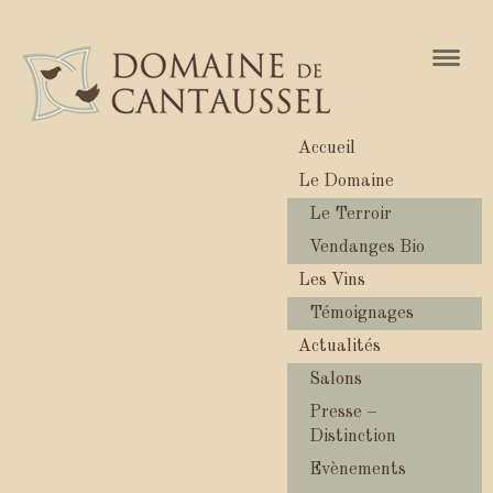
Naviga
Accueil
Le Domaine
Le Terroir
Vendanges Bio
Les Vins
Témoignages
Actualités
Salons
Presse –
Distinction
Evènements